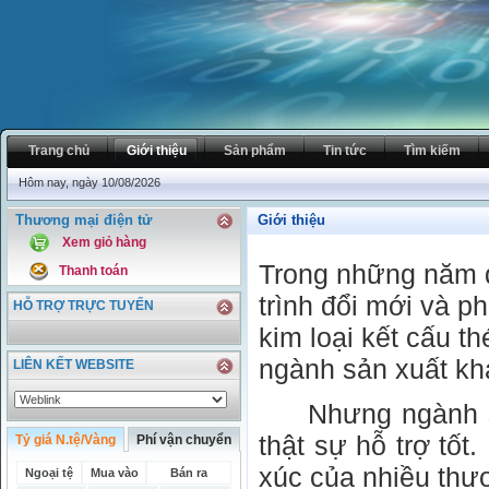
Trang chủ
Giới thiệu
Sản phẩm
Tin tức
Tìm kiếm
Hôm nay, ngày 10/08/2026
Thương mại điện tử
Giới thiệu
Xem giỏ hàng
Trong những năm đ
Thanh toán
trình đổi mới và p
HỖ TRỢ TRỰC TUYẾN
kim loại kết cấu t
ngành sản xuất kh
LIÊN KẾT WEBSITE
Nhưng ngành sơn
thật sự hỗ trợ tốt
Tỷ giá N.tệ/Vàng
Phí vận chuyển
xúc của nhiều thư
Ngoại tệ
Mua vào
Bán ra