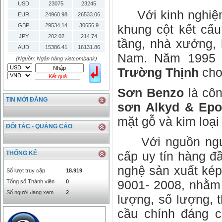
USD
23075
23245
Với kinh nghiệm 
EUR
24960.98
26533.06
GBP
29534.14
30656.9
khung cột kết cấu
JPY
202.02
214.74
tầng, nhà xưởng, 
AUD
15386.41
16131.86
Nam. Năm 199
HKD
2906.04
3028.6
(Nguồn: Ngân hàng vietcombank)
Trường Thịnh
cho
SGD
16755.29
17427.08
Kết quả
THB
666.2
786.99
Sơn Benzo
là côn
CAD
17223.74
18058.21
TIN MỚI ĐĂNG
CHF
23161.62
24283.77
sơn Alkyd & Epo
DKK
0
3531.88
mặt gỗ và kim loại
INR
0
340.14
ĐỐI TÁC - QUẢNG CÁO
KRW
18.01
21.12
Với nguồn nguyê
KWD
0
79758.97
cấp uy tín hàng đầ
THỐNG KÊ
MYR
0
5808.39
nghệ sản xuất kép 
NOK
0
2658.47
Số lượt truy cập
18.919
RMB
3272
1
9001- 2008, nhằm
Tổng số Thành viên
0
RUB
0
418.79
Số người đang xem
2
lượng, số lượng, 
SAR
0
6457
cầu chính đáng c
SEK
0
2503.05