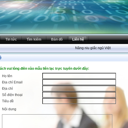
Tin tức
Tìm kiếm
Bản đồ
Liên hệ
Nâng niu giấc ngủ Việt
ệ
ách vui lòng điền vào mẫu liên lạc trực tuyến dưới đây:
Họ tên
Địa chỉ Email
Địa chỉ
Số điện thoại
Tiêu đề
Nội dung