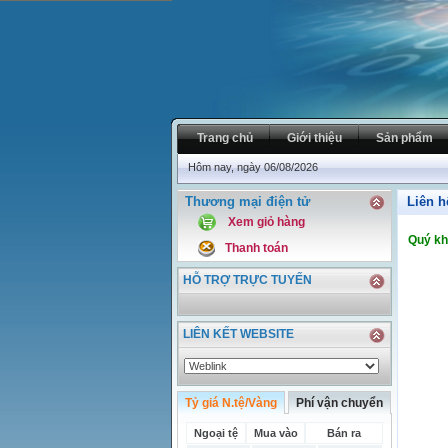
Trang chủ
Giới thiệu
Sản phẩm
Hôm nay, ngày 06/08/2026
Thương mại điện tử
Liên h
Xem giỏ hàng
Quý kh
Thanh toán
HỖ TRỢ TRỰC TUYẾN
LIÊN KẾT WEBSITE
Tỷ giá N.tệ/Vàng
Phí vận chuyển
Ngoại tệ
Mua vào
Bán ra