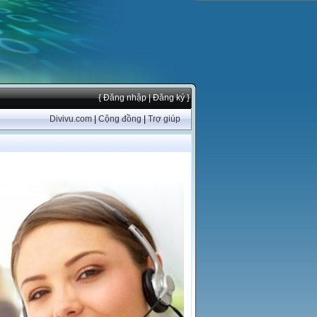
{ Đăng nhập
| Đăng ký }
Divivu.com
|
Cộng đồng
|
Trợ giúp