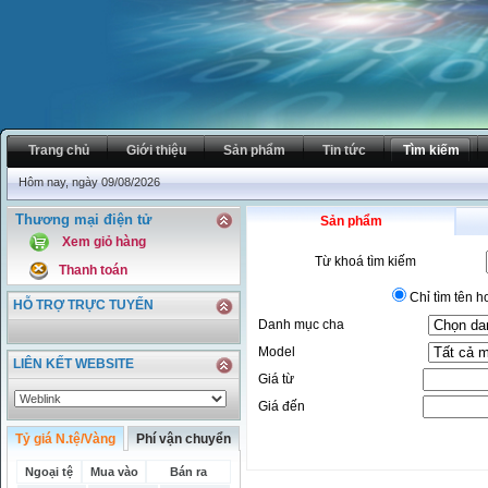
Trang chủ
Giới thiệu
Sản phẩm
Tin tức
Tìm kiếm
Hôm nay, ngày 09/08/2026
Thương mại điện tử
Sản phẩm
Xem giỏ hàng
Từ khoá tìm kiếm
Thanh toán
Chỉ tìm tên 
HỖ TRỢ TRỰC TUYẾN
Danh mục cha
Model
LIÊN KẾT WEBSITE
Giá từ
Giá đến
Tỷ giá N.tệ/Vàng
Phí vận chuyển
Ngoại tệ
Mua vào
Bán ra