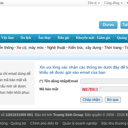
hập
Tiền tệ
Cộng đồng
Divivu
Ta
 Việc làm
Du lịch
Ẩm thực
Đấu giá
Khuyến mãi - Giảm giá
Quảng c
iễn thông
X
e cộ, máy móc
N
ghệ thuật
K
iến trúc, xây dựng
T
hời trang
T
Xin vui lòng xác nhận các thông tin dưới đây để l
khẩu sẽ được gửi vào email của bạn.
a chỉ email dùng để
hận mã bảo mật vầ
(*) Tên đăng nhập/Email
 khẩu mới sẽ được
Mã bảo mật
thực hiện khôi phục
 số
1/261031000 001
. Bảo trợ bởi
Truong Sinh Group
. Bản quyền © 2008 - 2026
E
thông - Quảng bá
Chính phủ điện tử
Quản lý doanh nghiệp
Đặc khu thương 