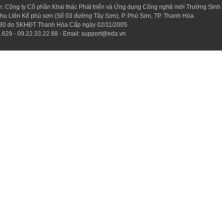
n: Công ty Cổ phần Khai thác Phát triển và Ứng dụng Công nghệ mới Trường Sinh
 Khu Liên Kế phú sơn (Số 03 đường Tây Sơn), P. Phú Sơn, TP. Thanh Hóa
30 do SKHĐT Thanh Hóa Cấp ngày 02/11/2005
.629 - 09.22.33.22.88 - Email:
support@eda.vn