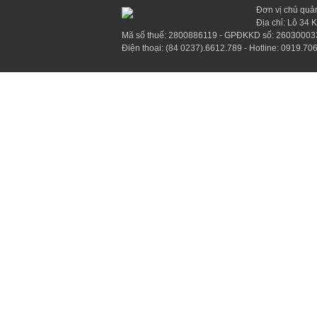
Đơn vị chủ quả
Địa chỉ: Lô 34
Mã số thuế: 2800886119 - GPĐKKD số: 26030003
Điện thoại: (84 0237).6612.789 - Hotline: 0919.706