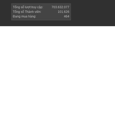
Tổng số lượt truy cập:
703.632.077
Tổng số Thành viên:
101.626
Đang mua hàng:
464