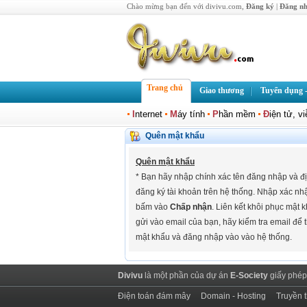
Chào mừng bạn đến với divivu.com,
Đăng ký
|
Đăng n
Trang chủ
Giao thương
Tuyển dụng -
I
nternet
M
áy tính
P
hần mềm
Đ
iện tử, v
Quên mật khẩu
Quên mật khẩu
* Bạn hãy nhập chính xác tên đăng nhập và đị
đăng ký tài khoản trên hệ thống. Nhập xác n
bấm vào
Chấp nhận
. Liên kết khôi phục mật
gửi vào email của bạn, hãy kiểm tra email để 
mật khẩu và đăng nhập vào vào hệ thống.
Divivu
là một phần của dự án
E-Society
giấy phép
Điện toán đám mây
Domain - Hosting
Truyền 