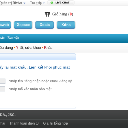
Quản trị Divivu
Trợ giúp
Giỏ hàng (
0
)
laweb
Xspace
Xdata
Xdns
áo - Rao vặt
iêu dùng
Y
tế, sức khỏe
K
hác
ấy lại mật khẩu. Liên kết khôi phục mật
Nhập tên đăng nhập hoặc email đăng ký
Nhập mã xác nhận bảo mật
DA., JSC.
mại
Thanh toán điện tử
Giải trí tổng hợp