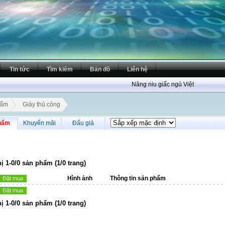
Tin tức
Tìm kiếm
Bản đồ
Liên hệ
Nâng niu giấc ngủ Việt
hẩm
Giày thủ công
hẩm
Khuyến mãi
Đấu giá
hị 1-0/0 sản phẩm (1/0 trang)
Hình ảnh
Thông tin sản phẩm
Đặt mua
Đặt mua
hị 1-0/0 sản phẩm (1/0 trang)