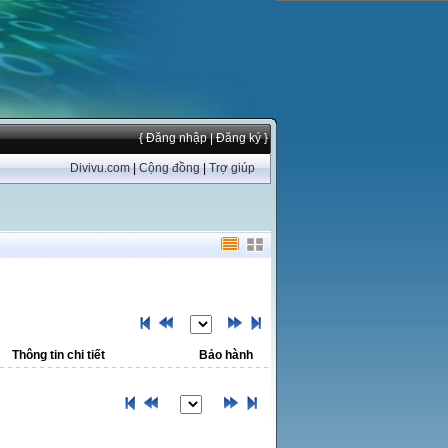
{ Đăng nhập
| Đăng ký }
Divivu.com
|
Cộng đồng
|
Trợ giúp
Thông tin chi tiết
Bảo hành