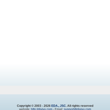
Copyright © 2003 - 2026
EDA., JSC
. All rights reserved
website:
http://divivu.com
- Email:
support@divivu.com