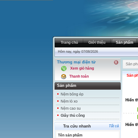
Trang chủ
Giới thiệu
Sản phẩm
Hôm nay, ngày 07/08/2026
Thương mại điện tử
Sản p
Xem giỏ hàng
Sản p
Thanh toán
Sản phẩm
Nệm bông ép
Hiển t
Nệm lò xo
Nệm cao su
Giày thủ công
Hiển t
Tra cứu nhanh
Tất cả
Tên sản phẩm