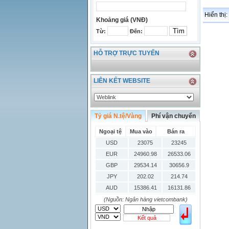
Hiển thị:
Khoảng giá (VNĐ)
Từ:
Đến:
HỖ TRỢ TRỰC TUYẾN
LIÊN KẾT WEBSITE
Tỷ giá N.tệ/Vàng
Phí vận chuyển
Ngoại tệ
Mua vào
Bán ra
USD
23075
23245
EUR
24960.98
26533.06
GBP
29534.14
30656.9
JPY
202.02
214.74
AUD
15386.41
16131.86
HKD
2906.04
3028.6
(Nguồn: Ngân hàng vietcombank)
SGD
16755.29
17427.08
Kết quả
THB
666.2
786.99